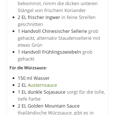
bekommst, nimm die dicken unteren
Stängel von frischem Koriander
2
EL
frischer Ingwer
in feine Streifen
geschnitten
1
Handvoll Chinesischer Sellerie
grob
gehackt, alternativ Staudensellerie mit
etwas Grün
1
Handvoll Frühlingszwiebeln
grob
gehackt
Für die Würzsauce:
150
ml
Wasser
2
EL
Austernsauce
1
EL
dunkle Sojasauce
sorgt für die tolle,
tiefe Farbe
2
EL
Golden Mountain Sauce
thailändische Würzsauce, gibt es in