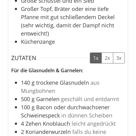
Große Schüssel und ein Sieb
Großer Topf, Bräter oder eine tiefe
Pfanne mit gut schließendem Deckel
(sehr wichtig, damit der Dampf nicht
entweicht!)
Küchenzange
ZUTATEN
1x
2x
3x
Für die Glasnudeln & Garnelen:
140
g
trockene Glasnudeln
aus
Mungbohnen
500
g
Garnelen
geschält und entdarmt
100
g
Bacon oder durchwachsener
Schweinespeck
in dünnen Scheiben
4
Zehen
Knoblauch
leicht angedrückt
2
Korianderwurzeln
falls du keine