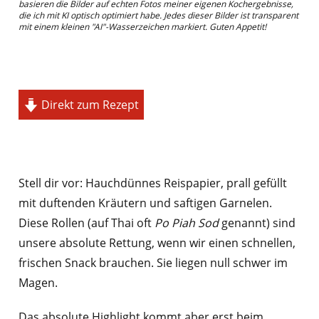
basieren die Bilder auf echten Fotos meiner eigenen Kochergebnisse,
die ich mit KI optisch optimiert habe. Jedes dieser Bilder ist transparent
mit einem kleinen "AI"-Wasserzeichen markiert. Guten Appetit!
Direkt zum Rezept
Stell dir vor: Hauchdünnes Reispapier, prall gefüllt
mit duftenden Kräutern und saftigen Garnelen.
Diese Rollen (auf Thai oft
Po Piah Sod
genannt) sind
unsere absolute Rettung, wenn wir einen schnellen,
frischen Snack brauchen. Sie liegen null schwer im
Magen.
Das absolute Highlight kommt aber erst beim