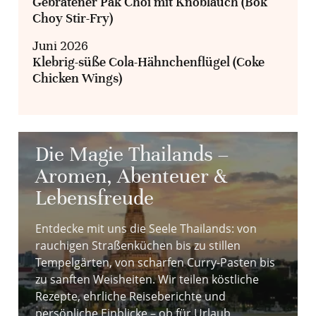
Gebratener Pak Choi mit Knoblauch (Bok
Choy Stir-Fry)
Juni 2026
Klebrig-süße Cola-Hähnchenflügel (Coke
Chicken Wings)
Die Magie Thailands –
Aromen, Abenteuer &
Lebensfreude
Entdecke mit uns die Seele Thailands: von
rauchigen Straßenküchen bis zu stillen
Tempelgärten, von scharfen Curry-Pasten bis
zu sanften Weisheiten. Wir teilen köstliche
Rezepte, ehrliche Reiseberichte und
persönliche Einblicke – ob für Urlaub,