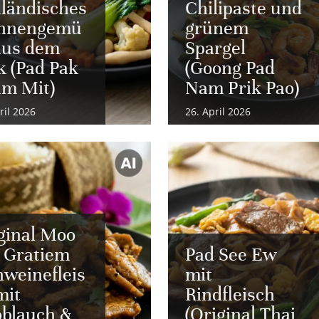
iländisches
Chilipaste und
annengemü
grünem
aus dem
Spargel
 (Pad Pak
(Goong Pad
m Mit)
Nam Prik Pao)
ril 2026
26. April 2026
ginal Moo
 Gratiem
Pad See Ew
hweinefleis
mit
mit
Rindfleisch
blauch &
(Original Thai