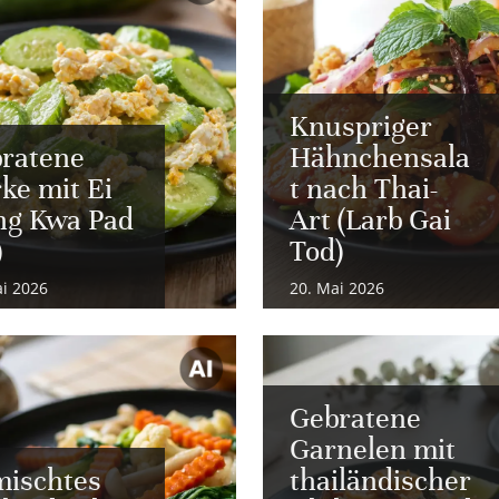
Knuspriger
ratene
Hähnchensala
ke mit Ei
t nach Thai-
ng Kwa Pad
Art (Larb Gai
)
Tod)
ai 2026
20. Mai 2026
Gebratene
Garnelen mit
ischtes
thailändischer