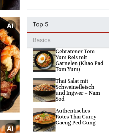
8. Juli 2026
Top 5
Basics
Gebratener Tom
Yum Reis mit
Garnelen (Khao Pad
Tom Yum)
Thai Salat mit
Schweinefleisch
und Ingwer – Nam
Sod
Authentisches
Rotes Thai Curry –
Gaeng Ped Gung