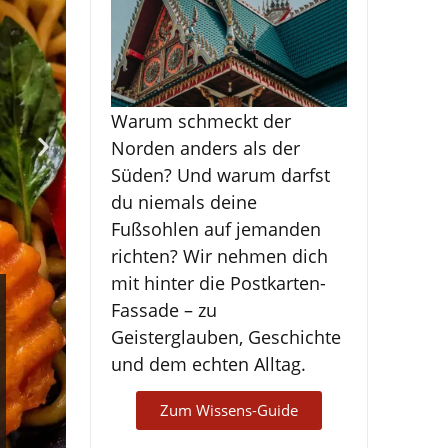
Warum schmeckt der
Norden anders als der
Süden? Und warum darfst
du niemals deine
Fußsohlen auf jemanden
richten? Wir nehmen dich
mit hinter die Postkarten-
Trockenes Thai-Curry
Fassade – zu
Geisterglauben, Geschichte
Kling)
und dem echten Alltag.
Khua Kling (trockenes Thai-Curry) ist ein schn
Zum Wissens-Guide
Currypaste sorgen für ein feurig-intensives Ge