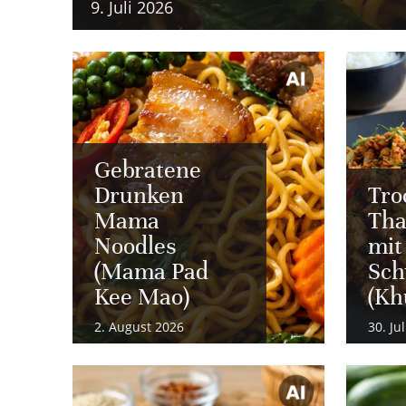
9. Juli 2026
Gebratene
Drunken
Tro
Mama
Tha
Noodles
mit
(Mama Pad
Sch
Kee Mao)
(Kh
2. August 2026
30. Ju