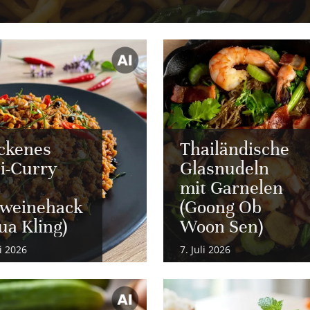
ckenes
Thailändische
i-Curry
Glasnudeln
mit Garnelen
weinehack
(Goong Ob
ua Kling)
Woon Sen)
li 2026
7. Juli 2026