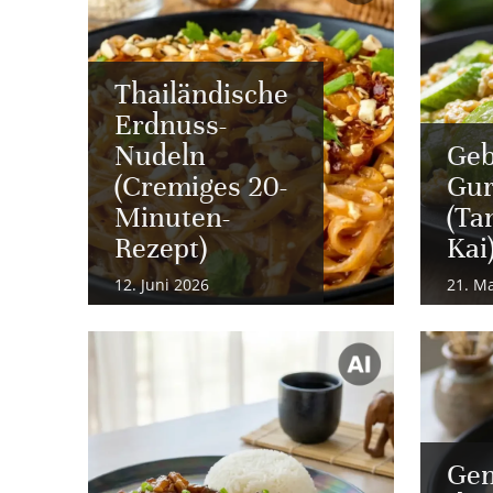
Thailändische
Erdnuss-
Nudeln
Geb
(Cremiges 20-
Gur
Minuten-
(Ta
Rezept)
Kai
12. Juni 2026
21. M
Gem