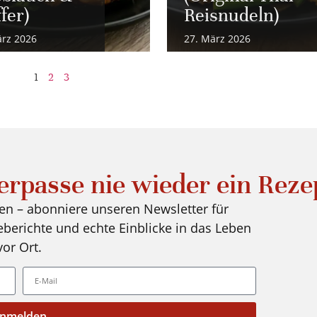
fer)
Reisnudeln)
ärz 2026
27. März 2026
1
2
3
erpasse nie wieder ein Reze
ren – abonniere unseren Newsletter für
eberichte und echte Einblicke in das Leben
vor Ort.
nmelden