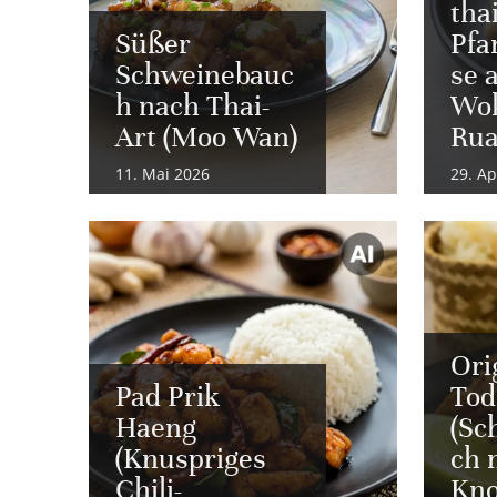
tha
Süßer
Pf
Schweinebauc
se 
h nach Thai-
Wok
Art (Moo Wan)
Rua
11. Mai 2026
29. Ap
Ori
Pad Prik
Tod
Haeng
(Sc
(Knuspriges
ch 
Chili-
Kno