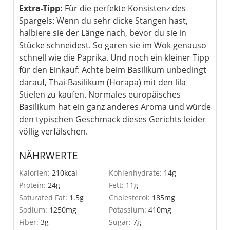
Extra-Tipp:
Für die perfekte Konsistenz des
Spargels: Wenn du sehr dicke Stangen hast,
halbiere sie der Länge nach, bevor du sie in
Stücke schneidest. So garen sie im Wok genauso
schnell wie die Paprika. Und noch ein kleiner Tipp
für den Einkauf: Achte beim Basilikum unbedingt
darauf, Thai-Basilikum (Horapa) mit den lila
Stielen zu kaufen. Normales europäisches
Basilikum hat ein ganz anderes Aroma und würde
den typischen Geschmack dieses Gerichts leider
völlig verfälschen.
NÄHRWERTE
Kalorien:
210
kcal
Kohlenhydrate:
14
g
Protein:
24
g
Fett:
11
g
Saturated Fat:
1.5
g
Cholesterol:
185
mg
Sodium:
1250
mg
Potassium:
410
mg
Fiber:
3
g
Sugar:
7
g