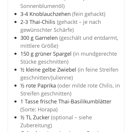
Sonnenblumenöl)
3-4
Knoblauchzehen
(fein gehackt)
2-3
Thai-Chilis
(gehackt – je nach
gewünschter Schärfe)
300
g
Garnelen
(geschält und entdarmt,
mittlere Größe)
150
g
grüner Spargel
(in mundgerechte
Stücke geschnitten)
½
kleine gelbe Zwiebel
(in feine Streifen
geschnitten/Julienne)
½
rote Paprika
(oder milde rote Chilis, in
Streifen geschnitten)
1
Tasse
frische Thai-Basilikumblätter
(Sorte: Horapa)
½
TL
Zucker
(optional – siehe
Zubereitung)