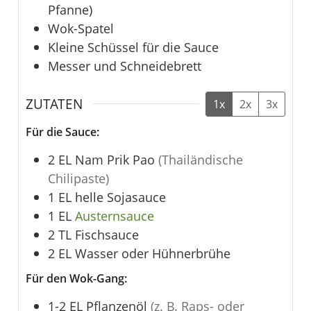
Pfanne)
Wok-Spatel
Kleine Schüssel für die Sauce
Messer und Schneidebrett
ZUTATEN
1x
2x
3x
Für die Sauce:
2
EL
Nam Prik Pao
(Thailändische
Chilipaste)
1
EL
helle Sojasauce
1
EL
Austernsauce
2
TL
Fischsauce
2
EL
Wasser oder Hühnerbrühe
Für den Wok-Gang:
1-2
EL
Pflanzenöl
(z. B. Raps- oder