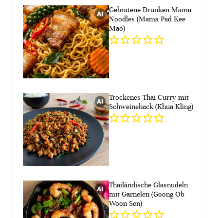
Gebratene Drunken Mama
Noodles (Mama Pad Kee
Mao)
Trockenes Thai-Curry mit
Schweinehack (Khua Kling)
Thailändische Glasnudeln
mit Garnelen (Goong Ob
Woon Sen)