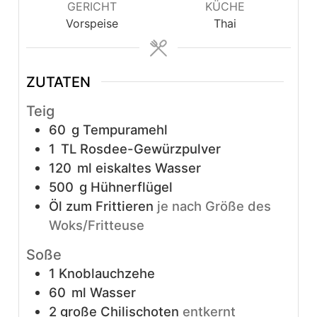
GERICHT
KÜCHE
Vorspeise
Thai
ZUTATEN
Teig
60
g
Tempuramehl
1
TL
Rosdee-Gewürzpulver
120
ml
eiskaltes Wasser
500
g
Hühnerflügel
Öl zum Frittieren
je nach Größe des
Woks/Fritteuse
Soße
1
Knoblauchzehe
60
ml
Wasser
2
große Chilischoten
entkernt