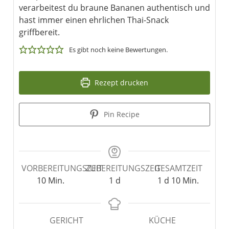
verarbeitest du braune Bananen authentisch und
hast immer einen ehrlichen Thai-Snack
griffbereit.
Es gibt noch keine Bewertungen.
Rezept drucken
Pin Recipe
VORBEREITUNGSZEIT
ZUBEREITUNGSZEIT
GESAMTZEIT
10
Min.
1
d
1
d
10
Min.
GERICHT
KÜCHE