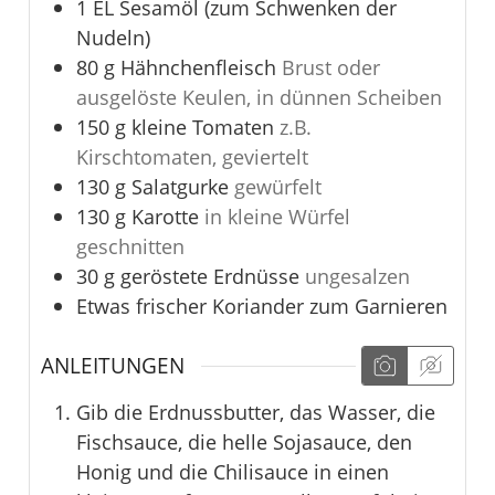
1
EL
Sesamöl (zum Schwenken der
Nudeln)
80
g
Hähnchenfleisch
Brust oder
ausgelöste Keulen, in dünnen Scheiben
150
g
kleine Tomaten
z.B.
Kirschtomaten, geviertelt
130
g
Salatgurke
gewürfelt
130
g
Karotte
in kleine Würfel
geschnitten
30
g
geröstete Erdnüsse
ungesalzen
Etwas frischer Koriander zum Garnieren
ANLEITUNGEN
Gib die Erdnussbutter, das Wasser, die
Fischsauce, die helle Sojasauce, den
Honig und die Chilisauce in einen