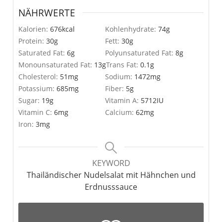
NÄHRWERTE
Kalorien:
676
kcal
Kohlenhydrate:
74
g
Protein:
30
g
Fett:
30
g
Saturated Fat:
6
g
Polyunsaturated Fat:
8
g
Monounsaturated Fat:
13
g
Trans Fat:
0.1
g
Cholesterol:
51
mg
Sodium:
1472
mg
Potassium:
685
mg
Fiber:
5
g
Sugar:
19
g
Vitamin A:
5712
IU
Vitamin C:
6
mg
Calcium:
62
mg
Iron:
3
mg
KEYWORD
Thailändischer Nudelsalat mit Hähnchen und
Erdnusssauce