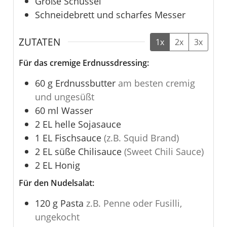
Große Schüssel
Schneidebrett und scharfes Messer
ZUTATEN
1x
2x
3x
Für das cremige Erdnussdressing:
60
g
Erdnussbutter
am besten cremig
und ungesüßt
60
ml
Wasser
2
EL
helle Sojasauce
1
EL
Fischsauce
(z.B. Squid Brand)
2
EL
süße Chilisauce
(Sweet Chili Sauce)
2
EL
Honig
Für den Nudelsalat:
120
g
Pasta
z.B. Penne oder Fusilli,
ungekocht