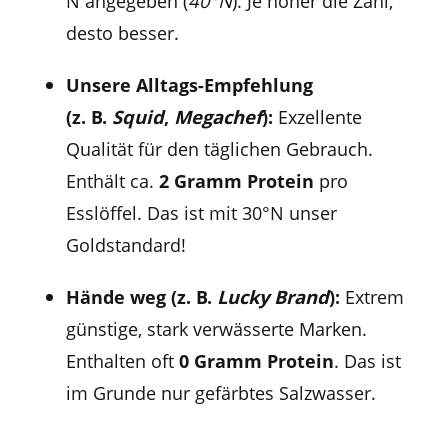
N angegeben (
40°N
). Je höher die Zahl,
desto besser.
Unsere Alltags-Empfehlung
(z. B.
Squid
,
Megachef
):
Exzellente
Qualität für den täglichen Gebrauch.
Enthält ca.
2 Gramm Protein
pro
Esslöffel. Das ist mit 30°N unser
Goldstandard!
Hände weg (z. B.
Lucky Brand
):
Extrem
günstige, stark verwässerte Marken.
Enthalten oft
0 Gramm Protein
. Das ist
im Grunde nur gefärbtes Salzwasser.