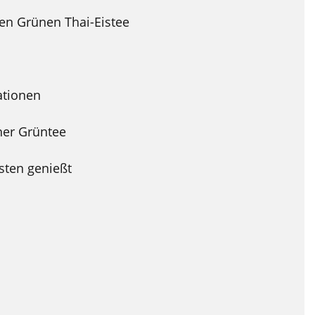
kten Grünen Thai-Eistee
ationen
cher Grüntee
sten genießt