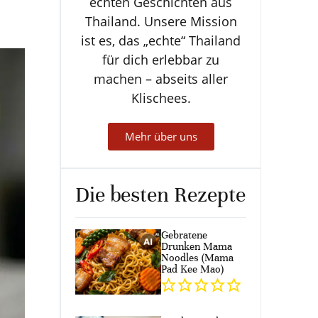
echten Geschichten aus
Thailand. Unsere Mission
ist es, das „echte“ Thailand
für dich erlebbar zu
machen – abseits aller
Klischees.
Mehr über uns
Die besten Rezepte
Gebratene
Drunken Mama
Noodles (Mama
Pad Kee Mao)