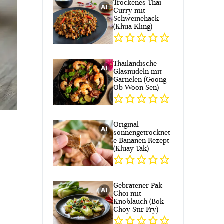
Trockenes Thai-
Curry mit
Schweinehack
(Khua Kling)
Thailändische
Glasnudeln mit
Garnelen (Goong
Ob Woon Sen)
Original
sonnengetrocknet
e Bananen Rezept
(Kluay Tak)
Gebratener Pak
Choi mit
Knoblauch (Bok
Choy Stir-Fry)