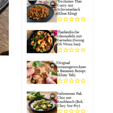
Trockenes Thai-
Curry mit
Schweinehack
(Khua Kling)
Thailändische
Glasnudeln mit
Garnelen (Goong
Ob Woon Sen)
Original
sonnengetrocknet
e Bananen Rezept
(Kluay Tak)
Gebratener Pak
Choi mit
Knoblauch (Bok
Choy Stir-Fry)