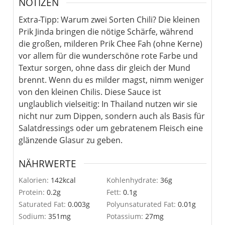
NOTIZEN
Extra-Tipp: Warum zwei Sorten Chili? Die kleinen
Prik Jinda bringen die nötige Schärfe, während
die großen, milderen Prik Chee Fah (ohne Kerne)
vor allem für die wunderschöne rote Farbe und
Textur sorgen, ohne dass dir gleich der Mund
brennt. Wenn du es milder magst, nimm weniger
von den kleinen Chilis.
Diese Sauce ist
unglaublich vielseitig: In Thailand nutzen wir sie
nicht nur zum Dippen, sondern auch als Basis für
Salatdressings oder um gebratenem Fleisch eine
glänzende Glasur zu geben.
NÄHRWERTE
Kalorien:
142
kcal
Kohlenhydrate:
36
g
Protein:
0.2
g
Fett:
0.1
g
Saturated Fat:
0.003
g
Polyunsaturated Fat:
0.01
g
Sodium:
351
mg
Potassium:
27
mg