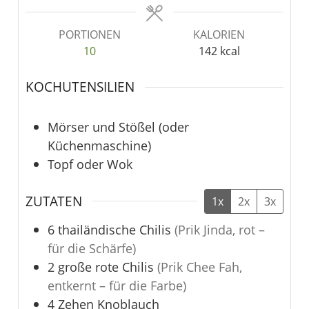
PORTIONEN
KALORIEN
10
142
kcal
KOCHUTENSILIEN
Mörser und Stößel (oder
Küchenmaschine)
Topf oder Wok
ZUTATEN
1x
2x
3x
6
thailändische Chilis
(Prik Jinda, rot –
für die Schärfe)
2
große rote Chilis
(Prik Chee Fah,
entkernt – für die Farbe)
4
Zehen
Knoblauch