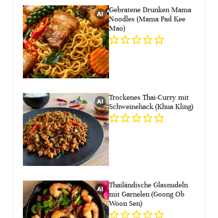
Gebratene Drunken Mama
Noodles (Mama Pad Kee
Mao)
Trockenes Thai-Curry mit
Schweinehack (Khua Kling)
Thailändische Glasnudeln
mit Garnelen (Goong Ob
Woon Sen)